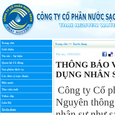
Trang chủ
>>
Trang chủ
Tuyển dụng
Giới thiệu
Thứ sáu, 19/03/2021
Tin tức - Sự kiện
THÔNG BÁO 
Quan hệ Cổ đông
Sản phẩm dịch vụ
DỤNG NHÂN 
Các đơn vị trực thuộc
Mất nước
Công ty Cổ p
Thư viện ảnh
Video clip
Nguyên thông
Liên Hệ
Tuyển dụng
nhân sự như s