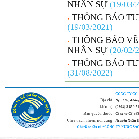
NHÂN SỰ
(19/03/
THÔNG BÁO TU
(19/03/2021)
THÔNG BÁO VỀ
NHÂN SỰ
(20/02/
THÔNG BÁO TU
(31/08/2022)
CÔNG TY CỔ
Địa chỉ:
Ngõ 226, đường
Liên hệ:
(0208) 3 859 5
Bản quyền thuộc:
Công ty Cổ ph
Chịu trách nhiệm nội dung:
Nguyễn Xuân H
Ghi rõ nguồn từ “CÔNG TY NƯỚC SẠCH 