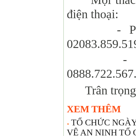
điện thoại:
- P
02083.859.51
-
0888.722.567
Trân trọng
XEM THÊM
TỔ CHỨC NGÀY
VỆ AN NINH TỔ