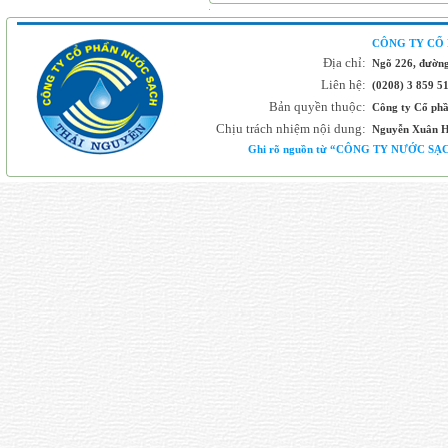
CÔNG TY CỔ
Địa chỉ:
Ngõ 226, đường
Liên hệ:
(0208) 3 859 5
Bản quyền thuộc:
Công ty Cổ ph
Chịu trách nhiệm nội dung:
Nguyễn Xuân H
Ghi rõ nguồn từ “CÔNG TY NƯỚC SẠCH 