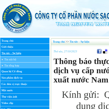
Trang chủ
>>
Trang chủ
Tin tức - Sự kiện
Giới thiệu
Thứ sáu, 27/10/2023
Tin tức - Sự kiện
Thông báo thực
Tin nội bộ
Tin tổng hợp
dịch vụ cấp nư
Quan hệ Cổ đông
xuất nước Nam
Sản phẩm dịch vụ
Các đơn vị trực thuộc
Mất nước
Kính gửi:
Q
Thư viện ảnh
dụng dị
Video clip