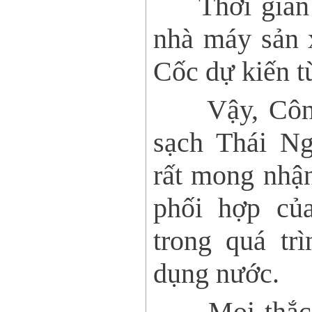
T
hời gian
nhà máy sản
Cốc dự kiến t
Vậy, Cô
sạch Thái N
rất mong nhậ
phối hợp củ
trong quá tr
dụng nước.
Mọi thắc