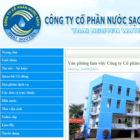
Trang chủ
Giới thiệu
Văn phòng làm việc Công ty Cổ phần
Tin tức - Sự kiện
Thứ hai, 14/09/2015
Quan hệ Cổ đông
Sản phẩm dịch vụ
Các đơn vị trực thuộc
Mất nước
Thư viện ảnh
Video clip
Liên Hệ
Tuyển dụng