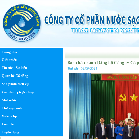
Trang chủ
Giới thiệu
Ban chấp hành Đảng bộ Công ty Cổ p
Tin tức - Sự kiện
Thứ sáu, 04/09/2015
Quan hệ Cổ đông
Sản phẩm dịch vụ
Các đơn vị trực thuộc
Mất nước
Thư viện ảnh
Video clip
Liên Hệ
Tuyển dụng